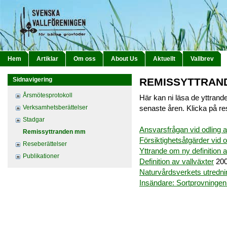
Hem
Artiklar
Om oss
About Us
Aktuellt
Vallbrev
Sidnavigering
REMISSYTTRAN
Årsmötesprotokoll
Här kan ni läsa de yttrand
Verksamhetsberättelser
senaste åren. Klicka på res
Stadgar
Ansvarsfrågan vid odling 
Remissyttranden mm
Försiktighetsåtgärder vid
Reseberättelser
Yttrande om ny definition
Publikationer
Definition av vallväxter
200
Naturvårdsverkets utredni
Insändare: Sortprovningen i 