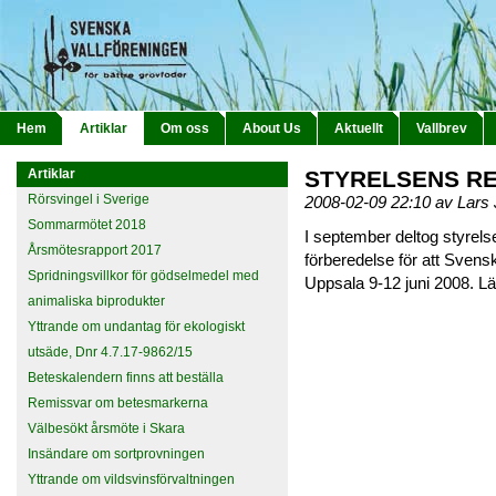
Hem
Artiklar
Om oss
About Us
Aktuellt
Vallbrev
Artiklar
STYRELSENS RES
Rörsvingel i Sverige
2008-02-09 22:10 av Lar
Sommarmötet 2018
I september deltog styrels
Årsmötesrapport 2017
förberedelse för att Svensk
Spridningsvillkor för gödselmedel med
Uppsala 9-12 juni 2008. L
animaliska biprodukter
Yttrande om undantag för ekologiskt
utsäde, Dnr 4.7.17-9862/15
Beteskalendern finns att beställa
Remissvar om betesmarkerna
Välbesökt årsmöte i Skara
Insändare om sortprovningen
Yttrande om vildsvinsförvaltningen