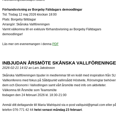
Förhandsvisning av Borgeby Fältdagars demoodlingar
Tid: Tisdag 12 maj 2026 klockan 18:00
Plats: Borgeby fältdagar
Arrangör: Skånska Vallföreningen
Varmt välkomna till en exklusiv förhandsvisning av Borgeby Fältdagars
demoodlingar!
Läs mer om evenemangen i denna
PDF
INBJUDAN ÅRSMÖTE SKÅNSKA VALLFÖRENING
2026-02-21 14:02 av Lars Jakobsson
Skånska Vallföreningen bjuder in medlemmar till en kväll med inspiration från SL
Vallkonferens med fokus på Såtidpunkt vallinsådd Höstvete, Rörsvinglar behöver 
dem och Ekonomi i Vallodlingen samt vårt årsmöte med info om aktiviteter.
Välkomna till Årsmöte som Teamsmöte
tisdagen den 24 februari 2026 kl. 18:30-21:00
Anmäl ditt deltagande till Maria Wahlquist via e-post
vallquist@gmail.com eller p
telefon 076-771 42 44
helst senast måndag 23 februari
.