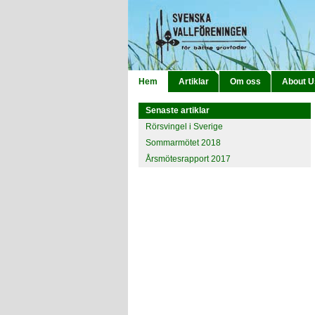
Hem
Artiklar
Om oss
About U
Senaste artiklar
Rörsvingel i Sverige
Sommarmötet 2018
Årsmötesrapport 2017