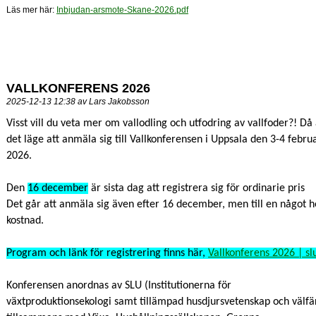
Läs mer här:
Inbjudan-arsmote-Skane-2026.pdf
VALLKONFERENS 2026
2025-12-13 12:38 av Lars Jakobsson
Visst vill du veta mer om vallodling och utfodring av vallfoder?! Då
det läge att anmäla sig till Vallkonferensen i Uppsala den 3-4 febru
2026.
Den
16 december
är sista dag att registrera sig för ordinarie pris
Det går att anmäla sig även efter 16 december, men till en något 
kostnad.
Program och länk för registrering finns här,
Vallkonferens 2026 | sl
Konferensen anordnas av SLU (Institutionerna för
växtproduktionsekologi samt tillämpad husdjursvetenskap och välfä