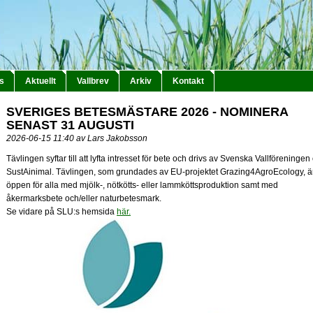
s
Aktuellt
Vallbrev
Arkiv
Kontakt
SVERIGES BETESMÄSTARE 2026 - NOMINERA
SENAST 31 AUGUSTI
2026-06-15 11:40 av Lars Jakobsson
Tävlingen syftar till att lyfta intresset för bete och drivs av Svenska Vallföreningen
SustAinimal. Tävlingen, som grundades av EU-projektet Grazing4AgroEcology, ä
öppen för alla med mjölk-, nötkötts- eller lammköttsproduktion samt med
åkermarksbete och/eller naturbetesmark.
Se vidare på SLU:s hemsida
här.