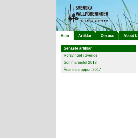
Hem
Artiklar
Om oss
About U
Senaste artiklar
Rörsvingel i Sverige
Sommarmötet 2018
Årsmötesrapport 2017