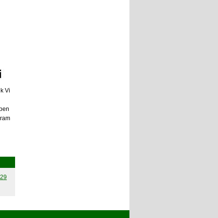
k Vi
rpen
ogram
29