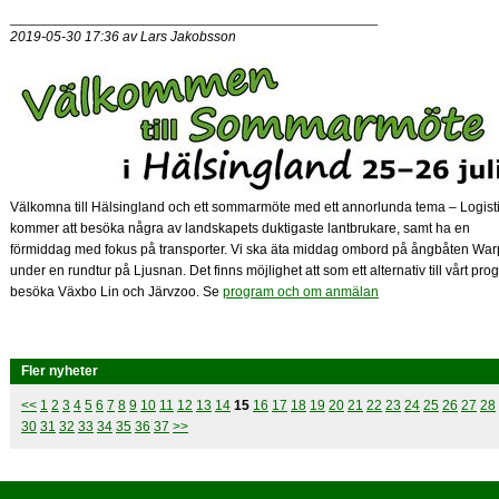
_________________________________
2019-05-30 17:36 av Lars Jakobsson
Välkomna till Hälsingland och ett sommarmöte med ett annorlunda tema – Logisti
kommer att besöka några av landskapets duktigaste lantbrukare, samt ha en
förmiddag med fokus på transporter. Vi ska äta middag ombord på ångbåten Wa
under en rundtur på Ljusnan. Det finns möjlighet att som ett alternativ till vårt pr
besöka Växbo Lin och Järvzoo. Se
program och om anmälan
Fler nyheter
<<
1
2
3
4
5
6
7
8
9
10
11
12
13
14
15
16
17
18
19
20
21
22
23
24
25
26
27
28
30
31
32
33
34
35
36
37
>>