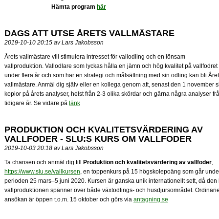
Hämta program
här
DAGS ATT UTSE ÅRETS VALLMÄSTARE
2019-10-10 20:15 av Lars Jakobsson
Årets vallmästare vill stimulera intresset för vallodling och en lönsam
vallproduktion. Vallodlare som lyckas hålla en jämn och hög kvalitet på vallfodret
under flera år och som har en strategi och målsättning med sin odling kan bli Åre
vallmästare. Anmäl dig själv eller en kollega genom att, senast den 1 november s
kopior på årets analyser, helst från 2-3 olika skördar och gärna några analyser fr
tidigare år. Se vidare på
länk
PRODUKTION OCH KVALITETSVÄRDERING AV
VALLFODER - SLU:S KURS OM VALLFODER
2019-10-03 20:18 av Lars Jakobsson
Ta chansen och anmäl dig till
Produktion och kvalitetsvärdering av vallfoder
,
https://www.slu.se/vallkursen
, en toppenkurs på 15 högskolepoäng som går unde
perioden 25 mars–5 juni 2020. Kursen är ganska unik internationellt sett, då den l
vallproduktionen spänner över både växtodlings- och husdjursområdet. Ordinari
ansökan är öppen t.o.m. 15 oktober och görs via
antagning.se