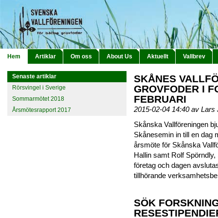
Hem
Artiklar
Om oss
About Us
Aktuellt
Vallbrev
Senaste artiklar
SKÅNES VALLFÖ
GROVFODER I F
Rörsvingel i Sverige
FEBRUARI
Sommarmötet 2018
2015-02-04 14:40 av Lar
Årsmötesrapport 2017
Skånska Vallföreningen b
Skånesemin in till en dag 
årsmöte för Skånska Vallf
Hallin samt Rolf Spörndly,
företag och dagen avsluta
tillhörande verksamhetsbe
SÖK FORSKNIN
RESESTIPENDIE