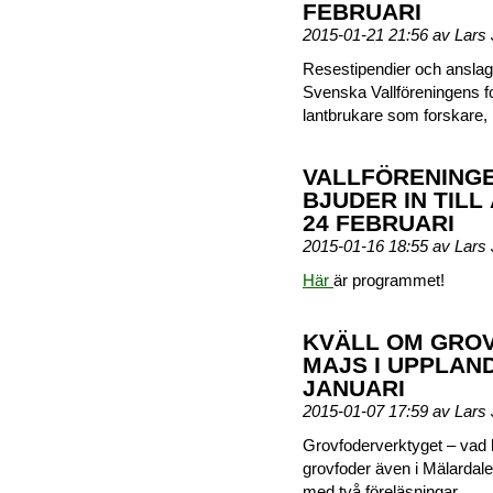
FEBRUARI
2015-01-21 21:56 av Lar
Resestipendier och anslag 
Svenska Vallföreningens 
lantbrukare som forskare, 
VALLFÖRENINGE
BJUDER IN TIL
24 FEBRUARI
2015-01-16 18:55 av Lar
Här
är programmet!
KVÄLL OM GRO
MAJS I UPPLAN
JANUARI
2015-01-07 17:59 av Lar
Grovfoderverktyget – vad h
grovfoder även i Mälardalen
med två föreläsningar.