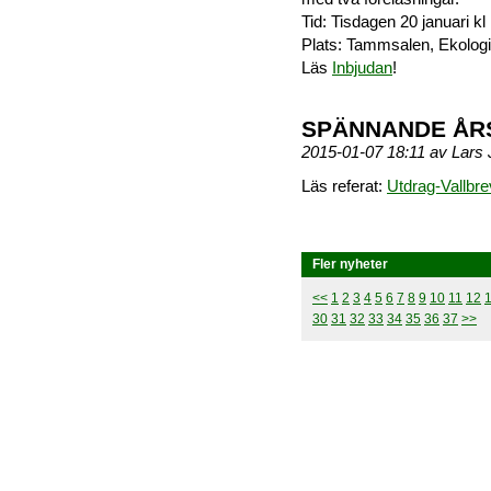
Tid: Tisdagen 20 januari kl
Plats: Tammsalen, Ekologi
Läs
Inbjudan
!
SPÄNNANDE ÅR
2015-01-07 18:11 av Lar
Läs referat:
Utdrag-Vallbre
Fler nyheter
<<
1
2
3
4
5
6
7
8
9
10
11
12
30
31
32
33
34
35
36
37
>>